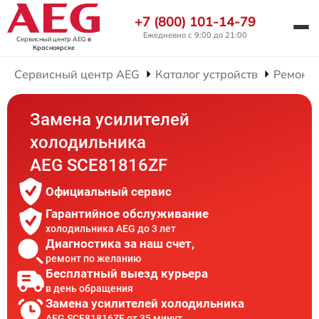
+7 (800) 101-14-79
Ежедневно с 9:00 до 21:00
Сервисный центр AEG
в
Красноярске
Сервисный центр AEG
Каталог устройств
Ремонт
Замена усилителей
холодильника
AEG SCE81816ZF
Официальный сервис
Гарантийное обслуживание
холодильника AEG до 3 лет
Диагностика за наш счет,
ремонт по желанию
Бесплатный выезд курьера
в день обращения
Замена усилителей холодильника
AEG SCE81816ZF от 35 минут