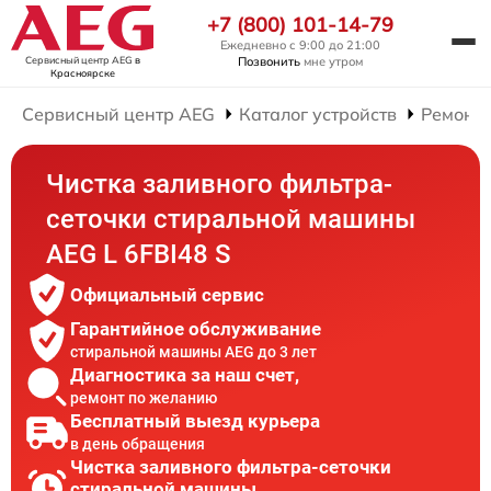
+7 (800) 101-14-79
Ежедневно с 9:00 до 21:00
Сервисный центр AEG
в
Позвонить
мне утром
Красноярске
Сервисный центр AEG
Каталог устройств
Ремонт
Чистка заливного фильтра-
сеточки стиральной машины
AEG L 6FBI48 S
Официальный сервис
Гарантийное обслуживание
стиральной машины AEG до 3 лет
Диагностика за наш счет,
ремонт по желанию
Бесплатный выезд курьера
в день обращения
Чистка заливного фильтра-сеточки
стиральной машины