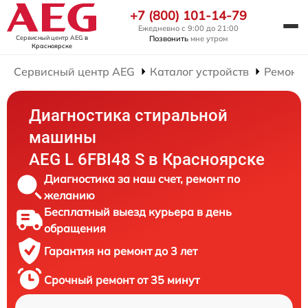
+7 (800) 101-14-79
Ежедневно с 9:00 до 21:00
Сервисный центр AEG
в
Позвонить
мне утром
Красноярске
Сервисный центр AEG
Каталог устройств
Ремонт
Диагностика стиральной
машины
AEG L 6FBI48 S в Красноярске
Диагностика за наш счет, ремонт по
желанию
Бесплатный выезд курьера в день
обращения
Гарантия на ремонт до 3 лет
Срочный ремонт от 35 минут