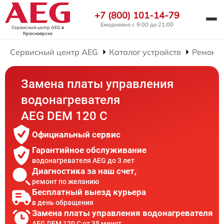
+7 (800) 101-14-79
Ежедневно с 9:00 до 21:00
Сервисный центр AEG
в
Красноярске
Сервисный центр AEG
Каталог устройств
Ремонт 
Замена платы управления
водонагревателя
AEG DEM 120 C
Официальный сервис
Гарантийное обслуживание
водонагревателя AEG до 3 лет
Диагностика за наш счет,
ремонт по желанию
Бесплатный выезд курьера
в день обращения
Замена платы управления водонагревателя
AEG DEM 120 C от 35 минут